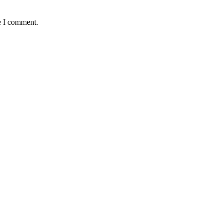
e I comment.
erdizajn.sk