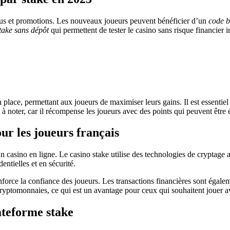
nus et promotions. Les nouveaux joueurs peuvent bénéficier d’un
code b
take sans dépôt
qui permettent de tester le casino sans risque financier in
ace, permettant aux joueurs de maximiser leurs gains. Il est essentiel
 à noter, car il récompense les joueurs avec des points qui peuvent êtr
our les joueurs français
r un casino en ligne. Le casino stake utilise des technologies de cryptag
dentielles et en sécurité.
nforce la confiance des joueurs. Les transactions financières sont égalem
es cryptomonnaies, ce qui est un avantage pour ceux qui souhaitent jouer
ateforme stake