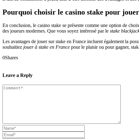
Pourquoi choisir le casino stake pour joue
En conclusion, le casino stake se présente comme une option de choix p
des joueurs modernes. Que vous soyez intéressé par le
stake blackjac
Les avantages de jouer sur stake en France incluent également la poss
souhaitiez
jouer à stake en France
pour le plaisir ou pour gagner, sta
0
Shares
Prev
Next
Leave a Reply