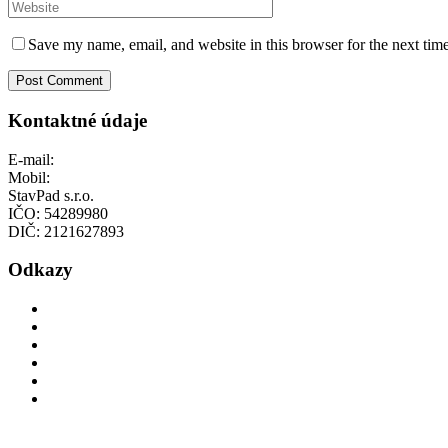
Save my name, email, and website in this browser for the next tim
Kontaktné údaje
E-mail:
info@stavpad.sk
Mobil:
+421 948 444 741
StavPad s.r.o.
IČO: 54289980
DIČ: 2121627893
Odkazy
Domov
O nás
Služby
Projekty
Povolenia a certifikáty
Kontakt
Tvorba web stránok, reklama na Facebooku, reklama na Google - sup