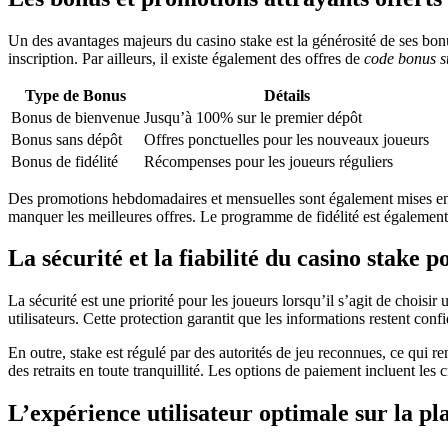
Un des avantages majeurs du casino stake est la générosité de ses bo
inscription. Par ailleurs, il existe également des offres de
code bonus s
Type de Bonus
Détails
Bonus de bienvenue
Jusqu’à 100% sur le premier dépôt
Bonus sans dépôt
Offres ponctuelles pour les nouveaux joueurs
Bonus de fidélité
Récompenses pour les joueurs réguliers
Des promotions hebdomadaires et mensuelles sont également mises en pl
manquer les meilleures offres. Le programme de fidélité est également
La sécurité et la fiabilité du casino stake p
La sécurité est une priorité pour les joueurs lorsqu’il s’agit de choisi
utilisateurs. Cette protection garantit que les informations restent confi
En outre, stake est régulé par des autorités de jeu reconnues, ce qui re
des retraits en toute tranquillité. Les options de paiement incluent l
L’expérience utilisateur optimale sur la pl