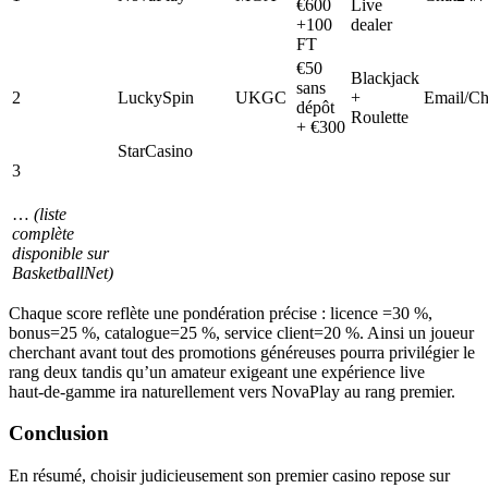
€600
Live
+100
dealer
FT
€50
Blackjack
sans
2
LuckySpin
UKGC
+
Email/Ch
dépôt
Roulette
+ €300
StarCasino
3
…
(liste
complète
disponible sur
BasketballNet)
Chaque score reflète une pondération précise : licence =30 %,
bonus=25 %, catalogue=25 %, service client=20 %. Ainsi un joueur
cherchant avant tout des promotions généreuses pourra privilégier le
rang deux tandis qu’un amateur exigeant une expérience live
haut‑de‑gamme ira naturellement vers NovaPlay au rang premier.
Conclusion
En résumé, choisir judicieusement son premier casino repose sur