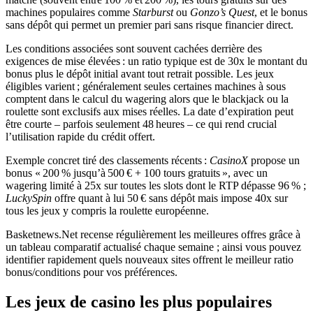
machines populaires comme
Starburst
ou
Gonzo’s Quest
, et le bonus
sans dépôt qui permet un premier pari sans risque financier direct.
Les conditions associées sont souvent cachées derrière des
exigences de mise élevées : un ratio typique est de 30x le montant du
bonus plus le dépôt initial avant tout retrait possible. Les jeux
éligibles varient ; généralement seules certaines machines à sous
comptent dans le calcul du wagering alors que le blackjack ou la
roulette sont exclusifs aux mises réelles. La date d’expiration peut
être courte – parfois seulement 48 heures – ce qui rend crucial
l’utilisation rapide du crédit offert.
Exemple concret tiré des classements récents :
CasinoX
propose un
bonus « 200 % jusqu’à 500 € + 100 tours gratuits », avec un
wagering limité à 25x sur toutes les slots dont le RTP dépasse 96 % ;
LuckySpin
offre quant à lui 50 € sans dépôt mais impose 40x sur
tous les jeux y compris la roulette européenne.
Basketnews.Net recense régulièrement les meilleures offres grâce à
un tableau comparatif actualisé chaque semaine ; ainsi vous pouvez
identifier rapidement quels nouveaux sites offrent le meilleur ratio
bonus/conditions pour vos préférences.
Les jeux de casino les plus populaires