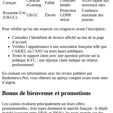
Curacao
Contrôles
Accès rapide aux
Curaçao
Faible
eGaming
limités
nouveaux sites
Protection
Confiance
Royaume‑Uni
UKGC
Élevée
GDPR
maximale des
(UKGC)
stricte
joueurs
Pour vérifier qu’un site respecte ces exigences avant l’inscription :
Consultez l’identifiant de licence affiché au bas de la page
d’accueil.
Vérifiez l’appartenance à une association française telle que
l’ARJEL ou l’ANJ via leurs bases publiques.
Testez le support client avec une question précise sur la
politique KYC ; une réponse claire indique un sérieux
professionnel.
En croisant ces informations avec les revues publiées par
Basketnews.Net, vous obtenez un aperçu complet avant toute mise
d’argent.
Bonus de bienvenue et promotions
Les casinos rivalisent principalement sur leurs offres
promotionnelles ; trois types dominent le marché français : le dépôt
matché (souvent entre 100 % et 200 %), les tours gratuits sur des