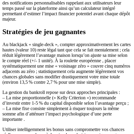
des notifications personnalisables rappelant aux utilisateurs leur
temps passé sur la plateforme ainsi qu’un calculateur intégré
permettant d’estimer l’impact financier potentiel avant chaque dépôt
majeur.
Stratégies de jeu gagnantes
Au blackjack « single‑deck », compter approximativement les cartes
hautes (valeur 10) reste légal tant que cela se fait mentalement ; cela
réduit légèrement l’avantage maison lorsqu’on ajuste sa mise selon
le compte réel (+/- 1 unité). À la roulette européenne , placer
systématiquement une mise « voisinage zéro » couvre cinq numéros
adjacents au zéro ; statistiquement cela augmente légèrement vos
chances globales sans modifier drastiquement votre mise totale
(environ 13,5 % contre 2,7 % pour une mise simple).
La gestion du bankroll repose sur deux approches principales :
– La mise proportionnelle (« Kelly Criterion ») recommande
d’investir entre 1‑5 % du capital disponible selon l’avantage perçu ;
– La mise fixe consiste simplement à risquer toujours la même
somme afin d’atténuer l’impact psychologique d’une perte
importante .
Utiliser intelligemment les bonus sans compromettre vos chances