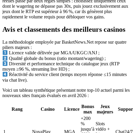
réelles passe par deux règles simples : choisissez uniquement ceux
dont le wagering ne dépasse pas 30x, puis jouez exclusivement aux
jeux dont le RTP est supérieur à 96 %, car ils génèrent plus
rapidement le volume requis pour débloquer vos gains.
Avis et classements des meilleurs casinos
La méthodologie employée par BasketNews.Net repose sur quatre
piliers majeurs :
Licence valide délivrée par MGA/UKGC/ANJ ;
Qualité globale du bonus (ratio montant/wagering) ;
Diversité et performance technique du catalogue jeux (RTP
moyen ≥96 %, streaming live HD) ;
Réactivité du service client (temps moyen réponse ≤15 minutes
via chat live).
Voici un tableau synthétique présentant notre top‑10 actuel parmi les
nouveaux sites français évalués en avril 2026 :
Bonus
Jeux
Rang
Casino
Licence
Suppor
max
majeurs
+200
%
Slots
jusqu’à
vidéo +
1
NovaPlay
MGA
Chat24/7