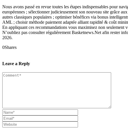
Nous avons passé en revue toutes les étapes indispensables pour navi
européennes ; sélectionner judicieusement son nouveau site grâce aux 
autres classiques populaires ; optimiser bénéfices via bonus intelligen
AML ; choisir méthode paiement adaptée alliant rapidité & coût minima
En appliquant ces recommandations vous maximisez non seulement vos 
N’oubliez pas consulter régulièrement Basketnews.Net afin rester infor
2026.
0
Shares
Prev
Next
Leave a Reply