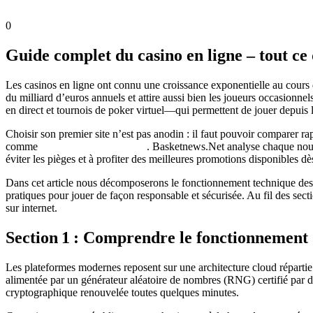
k1tek
Nezaradené
0
Guide complet du casino en ligne – tout ce
Les casinos en ligne ont connu une croissance exponentielle au cours d
du milliard d’euros annuels et attire aussi bien les joueurs occasionnel
en direct et tournois de poker virtuel—qui permettent de jouer depuis 
Choisir son premier site n’est pas anodin : il faut pouvoir comparer rap
comme
nouveau casino en ligne
. Basketnews.Net analyse chaque nouve
éviter les pièges et à profiter des meilleures promotions disponibles dès
Dans cet article nous décomposerons le fonctionnement technique des pl
pratiques pour jouer de façon responsable et sécurisée. Au fil des sect
sur internet.
Section 1 : Comprendre le fonctionnement d
Les plateformes modernes reposent sur une architecture cloud répartie 
alimentée par un générateur aléatoire de nombres (RNG) certifié par des
cryptographique renouvelée toutes quelques minutes.