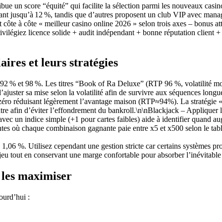
ribue un score “équité” qui facilite la sélection parmi les nouveaux cas
lant jusqu’à 12 %, tandis que d’autres proposent un club VIP avec manag
te à côte « meilleur casino online 2026 » selon trois axes – bonus attra
rivilégiez licence solide + audit indépendant + bonne réputation client
aires et leurs stratégies
e 92 % et 98 %. Les titres “Book of Ra Deluxe” (RTP 96 %, volatilité m
s d’ajuster sa mise selon la volatilité afin de survivre aux séquences lo
éro réduisant légèrement l’avantage maison (
RTP≈94%). La stratégie « 
atre afin d’éviter l’effondrement du bankroll.\n\nBlackjack – Appliquer
ec un indice simple (+1 pour cartes faibles) aide à identifier quand a
tes où chaque combinaison gagnante paie entre x5 et x500 selon le tab
à
1,06 %. Utilisez cependant une gestion stricte car certains systèmes pr
 jeu tout en conservant une marge confortable pour absorber l’inévitabl
 les maximiser
ourd’hui :