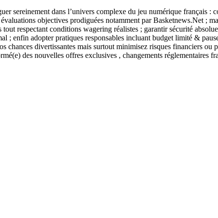
guer sereinement dans l’univers complexe du jeu numérique français : co
évaluations objectives prodiguées notamment par Basketnews.Net ; maîtri
ts tout respectant conditions wagering réalistes ; garantir sécurité abso
l ; enfin adopter pratiques responsables incluant budget limité & pause
chances divertissantes mais surtout minimisez risques financiers ou p
mé(e) des nouvelles offres exclusives , changements réglementaires fran