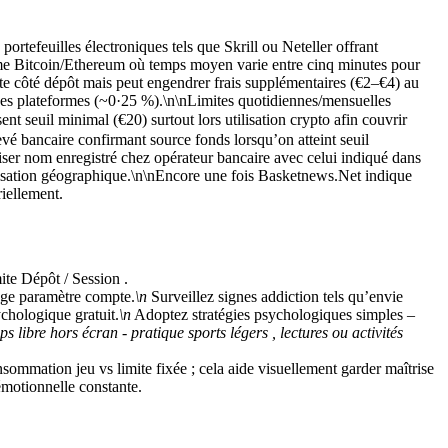
rtefeuilles électroniques tels que Skrill ou Neteller offrant
e Bitcoin/Ethereum où temps moyen varie entre cinq minutes pour
ite côté dépôt mais peut engendrer frais supplémentaires (€2–€4) au
taines plateformes (~0·25 %).\n\nLimites quotidiennes/mensuelles
 seuil minimal (€20) surtout lors utilisation crypto afin couvrir
vé bancaire confirmant source fonds lorsqu’on atteint seuil
iser nom enregistré chez opérateur bancaire avec celui indiqué dans
alisation géographique.\n\nEncore une fois Basketnews.Net indique
riellement.
ite Dépôt / Session .
page paramètre compte.
\n
Surveillez signes addiction tels qu’envie
chologique gratuit.
\n
Adoptez stratégies psychologiques simples ­–
s libre hors écran ‑ pratique sports légers , lectures ou activités
ommation jeu vs limite fixée ; cela aide visuellement garder maîtrise
émotionnelle constante.