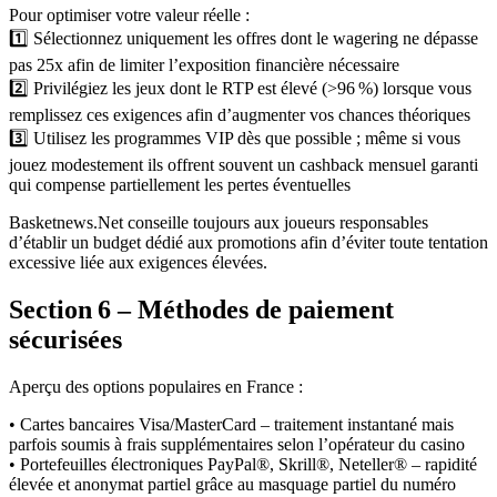
Pour optimiser votre valeur réelle :
1️⃣ Sélectionnez uniquement les offres dont le wagering ne dépasse
pas 25x afin de limiter l’exposition financière nécessaire
2️⃣ Privilégiez les jeux dont le RTP est élevé (>96 %) lorsque vous
remplissez ces exigences afin d’augmenter vos chances théoriques
3️⃣ Utilisez les programmes VIP dès que possible ; même si vous
jouez modestement ils offrent souvent un cashback mensuel garanti
qui compense partiellement les pertes éventuelles
Basketnews.Net conseille toujours aux joueurs responsables
d’établir un budget dédié aux promotions afin d’éviter toute tentation
excessive liée aux exigences élevées.
Section 6 – Méthodes de paiement
sécurisées
Aperçu des options populaires en France :
• Cartes bancaires Visa/MasterCard – traitement instantané mais
parfois soumis à frais supplémentaires selon l’opérateur du casino
• Portefeuilles électroniques PayPal®, Skrill®, Neteller® – rapidité
élevée et anonymat partiel grâce au masquage partiel du numéro