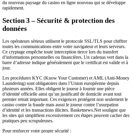
du nouveau paysage du casino en ligne nouveau qui se développe
rapidement.
Section 3 – Sécurité & protection des
données
Les opérateurs sérieux utilisent le protocole SSL/TLS pour chiffrer
toutes les communications entre votre navigateur et leurs serveurs.
Ce cryptage empêche toute interception tierce lors du transfert
d’informations personnelles ou financières. Un cadenas vert dans la
barre d’adresse indique généralement que le certificat est valide et à
jour.
Les procédures KYC (Know Your Customer) et AML (Anti‑Money
Laundering) sont obligatoires dans l’Union européenne depuis
plusieurs années. Elles obligent le joueur à fournir une pièce
d’identité officielle ainsi qu’un justificatif de domicile avant tout
premier retrait important. Ces exigences protègent non seulement le
casino contre la fraude mais aussi le joueur contre l’usurpation
d’identité et les transactions illicites. Basketnews.Net souligne que
les sites qui simplifient excessivement ces étapes peuvent cacher des
pratiques peu scrupuleuses.
Pour renforcer votre propre sécurité :