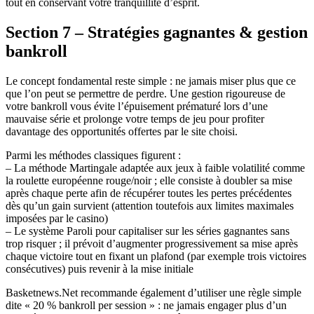
tout en conservant votre tranquillité d’esprit.
Section 7 – Stratégies gagnantes & gestion
bankroll
Le concept fondamental reste simple : ne jamais miser plus que ce
que l’on peut se permettre de perdre. Une gestion rigoureuse de
votre bankroll vous évite l’épuisement prématuré lors d’une
mauvaise série et prolonge votre temps de jeu pour profiter
davantage des opportunités offertes par le site choisi.
Parmi les méthodes classiques figurent :
– La méthode Martingale adaptée aux jeux à faible volatilité comme
la roulette européenne rouge/noir ; elle consiste à doubler sa mise
après chaque perte afin de récupérer toutes les pertes précédentes
dès qu’un gain survient (attention toutefois aux limites maximales
imposées par le casino)
– Le système Paroli pour capitaliser sur les séries gagnantes sans
trop risquer ; il prévoit d’augmenter progressivement sa mise après
chaque victoire tout en fixant un plafond (par exemple trois victoires
consécutives) puis revenir à la mise initiale
Basketnews.Net recommande également d’utiliser une règle simple
dite « 20 % bankroll per session » : ne jamais engager plus d’un