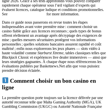
ligne 2026. Grâce à ses tests approfondis vous pouvez comparer
rapidement chaque opérateur sous l’œil vigilant d’experts qui
évaluent licences, catalogue ludique et conditions promotionnelles.
See
nouveau casino en ligne
for more information.
Dans ce guide nous passerons en revue toutes les étapes
indispensables avant votre première mise : comment choisir un
casino fiable grâce aux licences reconnues ; quels types de bonus
offrent réellement un avantage après décryptage des exigences de
mise ; quelles mesures sécuritaires protègent vos informations
personnelles ; quelles solutions bancaires assurent rapidité et coût
maîtrisé ; enfin nous explorerons les jeux phares — slots vidéo à
haute volatilité comme
Starburst Xtreme
, tables classiques telles que
Blackjack Classic
et expériences live dealer immersives — ainsi que
leurs stratégies gagnantes. À chaque étape nous référencerons les
évaluations publiées par Basketnews.Net afin que vous puissiez
prendre décision éclairée.
Comment choisir un bon casino en
ligne
La première question porte toujours sur la licence délivrée par une
autorité reconnue telle que Malta Gaming Authority (MGA), UK
Gambling Commission (UKGC) ou Autorité Nationale Française