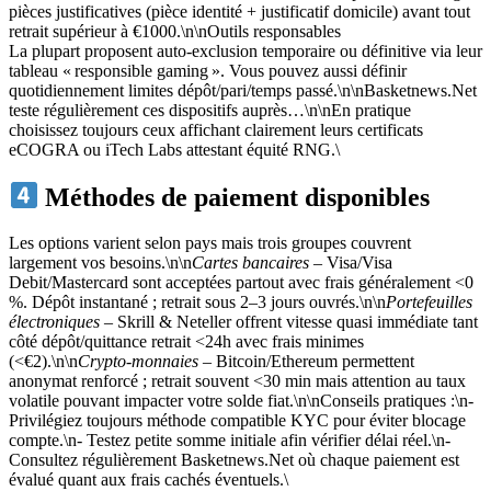
pièces justificatives (pièce identité + justificatif domicile) avant tout
retrait supérieur à €1000.\n\nOutils responsables
La plupart proposent auto‑exclusion temporaire ou définitive via leur
tableau « responsible gaming ». Vous pouvez aussi définir
quotidiennement limites dépôt/pari/temps passé.\n\nBasketnews.Net
teste régulièrement ces dispositifs auprès…\n\nEn pratique
choisissez toujours ceux affichant clairement leurs certificats
eCOGRA ou iTech Labs attestant équité RNG.\
Méthodes de paiement disponibles
Les options varient selon pays mais trois groupes couvrent
largement vos besoins.\n\n
Cartes bancaires
– Visa/Visa
Debit/Mastercard sont acceptées partout avec frais généralement <0
%. Dépôt instantané ; retrait sous 2–3 jours ouvrés.\n\n
Portefeuilles
électroniques
– Skrill & Neteller offrent vitesse quasi immédiate tant
côté dépôt/quittance retrait <24h avec frais minimes
(<€2).\n\n
Crypto‑monnaies
– Bitcoin/Ethereum permettent
anonymat renforcé ; retrait souvent <30 min mais attention au taux
volatile pouvant impacter votre solde fiat.\n\nConseils pratiques :\n-
Privilégiez toujours méthode compatible KYC pour éviter blocage
compte.\n- Testez petite somme initiale afin vérifier délai réel.\n-
Consultez régulièrement Basketnews.Net où chaque paiement est
évalué quant aux frais cachés éventuels.\