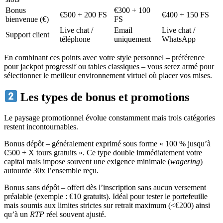
Bonus
€300 + 100
€500 + 200 FS
€400 + 150 FS
bienvenue (€)
FS
Live chat /
Email
Live chat /
Support client
téléphone
uniquement
WhatsApp
En combinant ces points avec votre style personnel – préférence
pour jackpot progressif ou tables classiques – vous serez armé pour
sélectionner le meilleur environnement virtuel où placer vos mises.
Les types de bonus et promotions
Le paysage promotionnel évolue constamment mais trois catégories
restent incontournables.
Bonus dépôt – généralement exprimé sous forme « 100 % jusqu’à
€500 + X tours gratuits ». Ce type double immédiatement votre
capital mais impose souvent une exigence minimale (
wagering
)
autourde 30x l’ensemble reçu.
Bonus sans dépôt – offert dès l’inscription sans aucun versement
préalable (exemple : €10 gratuits). Idéal pour tester le portefeuille
mais soumis aux limites strictes sur retrait maximum (<€200) ainsi
qu’à un
RTP
réel souvent ajusté.