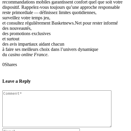
recommandations mobiles garantissent confort quel que soit votre
dispositif.​ Rappelez‑vous toujours qu’une approche responsable
reste primordiale — définissez limites quotidiennes,
surveillez votre temps jeu,
et consultez régulièrement Basketnews.Net pour rester informé
des nouveautés,
des promotions exclusives
et surtout
des avis impartiaux aidant chacun
à faire ses meilleurs choix dans l’univers dynamique
du
casino online France
.
0
Shares
Prev
Next
Leave a Reply