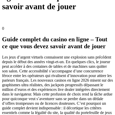
savoir avant de jouer
k1tek
Nezaradené
0
Guide complet du casino en ligne – Tout
ce que vous devez savoir avant de jouer
Les jeux d’argent virtuels connaissent une explosion sans précédent
depuis le début des années vingt‑et‑un. En quelques clics, le joueur
peut accéder à des centaines de tables et de machines sans quitter
son salon. Cette accessibilité s’accompagne d’une concurrence
féroce entre les opérateurs qui rivalisent d’innovation pour attirer les
parieurs français. Les nouveaux casinos en ligne 2026 misent sur des
graphismes ultra réalistes, des jackpots progressifs dépassant le
million d’euros et des expériences live dealer intégrées directement
dans le navigateur. Mais cette profusion de choix rend la tâche ardue
pour quiconque veut s’aventurer sans se perdre dans un dédale
d’offres trompeuses ou de licences douteuses. C’est pourquoi un
guide complet devient indispensable : il décortique les critères
essentiels comme la légalité du site, la qualité du portefeuille de jeux