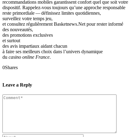
recommandations mobiles garantissent confort quel que soit votre
dispositif.​ Rappelez‑vous toujours qu’une approche responsable
reste primordiale — définissez limites quotidiennes,
surveillez votre temps jeu,
et consultez régulièrement Basketnews.Net pour rester informé
des nouveautés,
des promotions exclusives
et surtout
des avis impartiaux aidant chacun
à faire ses meilleurs choix dans l’univers dynamique
du
casino online France
.
0
Shares
Prev
Next
Leave a Reply