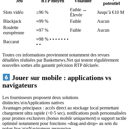
Jeu
RTP moyen
Volatilité
potentiel
Faible ↔︎
Slots vidéo
≥96 %
Jusqu’à €10 M
Élevée
Blackjack
≈99 %
Faible
Aucun
Roulette
≈97 %
Faible
Aucun
européenne
≈98 % • • • • • • •
Baccarat
• •
Toutes ces informations proviennent notamment des revues
détaillées réalisées par Basketnews.Net qui testent régulièrement
nouvelles sorties afin garantir précision RTP déclarée.
Jouer sur mobile : applications vs
navigateurs
Les fournisseurs proposent deux solutions
distinctes.\n\nApplications natives
Avantages principaux : accès direct au stockage local permettant
chargement ultra rapide (<0·5 sec), notifications push personnalisées
pour promos exclusives (
bonus mobile uniquement
) и support tactile
optimisé notamment pour fonctions «drag‑and‑drop» au sein du
poker live.\n\nNavigateurs responsive