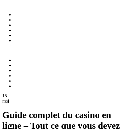
Domov
O nás
Služby
Projekty
Povolenia a certifikáty
Kontakt
Domov
O nás
Služby
Projekty
Povolenia a certifikáty
Kontakt
15
máj
Guide complet du casino en
ligne – Tout ce que vous devez