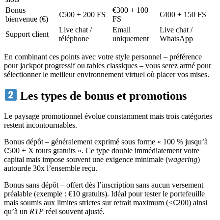
Bonus
€300 + 100
€500 + 200 FS
€400 + 150 FS
bienvenue (€)
FS
Live chat /
Email
Live chat /
Support client
téléphone
uniquement
WhatsApp
En combinant ces points avec votre style personnel – préférence
pour jackpot progressif ou tables classiques – vous serez armé pour
sélectionner le meilleur environnement virtuel où placer vos mises.
Les types de bonus et promotions
Le paysage promotionnel évolue constamment mais trois catégories
restent incontournables.
Bonus dépôt – généralement exprimé sous forme « 100 % jusqu’à
€500 + X tours gratuits ». Ce type double immédiatement votre
capital mais impose souvent une exigence minimale (
wagering
)
autourde 30x l’ensemble reçu.
Bonus sans dépôt – offert dès l’inscription sans aucun versement
préalable (exemple : €10 gratuits). Idéal pour tester le portefeuille
mais soumis aux limites strictes sur retrait maximum (<€200) ainsi
qu’à un
RTP
réel souvent ajusté.