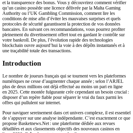
et la transparence des bonus. Vous y découvrirez comment vérifier
qu’un casino possède une licence délivrée par la Malta Gaming
Authority ou l’UK Gambling Commission, comment lire les
conditions de mise afin d’éviter les mauvaises surprises et quels
protocoles de sécurité garantissent la protection de vos données
bancaires. En suivant ces recommandations, vous pourrez profiter
pleinement du divertissement offert tout en gardant le contrôle sur
votre bankroll. De plus, l’évolution rapide des technologies
blockchain ouvre aujourd’hui la voie à des dépôts instantanés et à
une traçabilité totale des transactions.
Introduction
Le nombre de joueurs français qui se tournent vers les plateformes
numériques ne cesse d’augmenter chaque année ; selon l’ARJEL
plus de deux millions ont déjà effectué au moins un pari en ligne
en 2025. Cette montée fulgurante crée cependant un besoin crucial :
disposer d’un repère fiable pour séparer le vrai du faux parmi les
offres qui pullulent sur internet.
Pour naviguer sereinement dans cet univers complexe, il est essentiel
de s’appuyer sur une analyse indépendante. C’est exactement ce que
propose Basketnews.Net : une plateforme dédiée aux revues
détaillées et aux classements objectifs des nouveaux casinos en