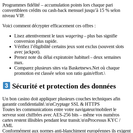
Programmes fidélité – accumulation points lors chaque pari
convertibleen crédits ou cash‑back mensuel jusqu’à 15 % selon
niveau VIP.
Voici comment décrypter efficacement ces offres :
Lisez attentivement le taux
wagering
– plus bas signifie
conversion plus rapide.
Vérifiez l’éligibilité certains jeux sont exclus (souvent slots
avec jackpot).
Prenez note du délai expiratoire habituel – deux semaines
max.
Comparez plusieurs sites via Basketnews.Net où chaque
promotion est classée selon son ratio gain/effort.\
Sécurité et protection des données
Un bon casino doit appliquer plusieurs couches techniques afin
garantir confidentialité.\n\nCryptage SSL & HTTPS
Toutes les communications entre votre navigateur/mobile​et le
serveur sont chiffrées avec AES‑256 bits – même vos numéros
cartes restent illisibles pendant leur transit.\n\nProcessus KYC /
AML
Conformément aux normes anti‑blanchiment européennes ils exigent