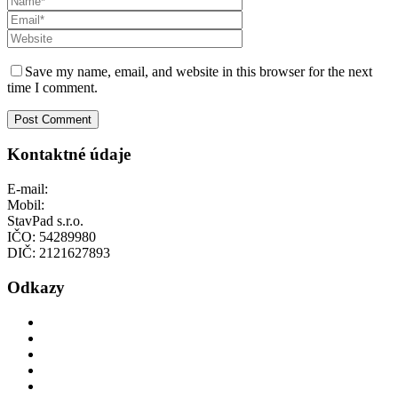
Save my name, email, and website in this browser for the next
time I comment.
Kontaktné údaje
E-mail:
info@stavpad.sk
Mobil:
+421 948 444 741
StavPad s.r.o.
IČO: 54289980
DIČ: 2121627893
Odkazy
Domov
O nás
Služby
Projekty
Povolenia a certifikáty