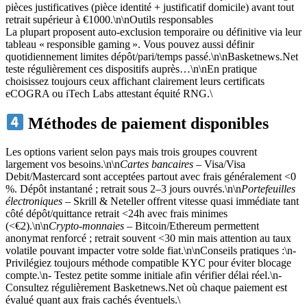
pièces justificatives (pièce identité + justificatif domicile) avant tout
retrait supérieur à €1000.\n\nOutils responsables
La plupart proposent auto‑exclusion temporaire ou définitive via leur
tableau « responsible gaming ». Vous pouvez aussi définir
quotidiennement limites dépôt/pari/temps passé.\n\nBasketnews.Net
teste régulièrement ces dispositifs auprès…\n\nEn pratique
choisissez toujours ceux affichant clairement leurs certificats
eCOGRA ou iTech Labs attestant équité RNG.\
Méthodes de paiement disponibles
Les options varient selon pays mais trois groupes couvrent
largement vos besoins.\n\n
Cartes bancaires
– Visa/Visa
Debit/Mastercard sont acceptées partout avec frais généralement <0
%. Dépôt instantané ; retrait sous 2–3 jours ouvrés.\n\n
Portefeuilles
électroniques
– Skrill & Neteller offrent vitesse quasi immédiate tant
côté dépôt/quittance retrait <24h avec frais minimes
(<€2).\n\n
Crypto‑monnaies
– Bitcoin/Ethereum permettent
anonymat renforcé ; retrait souvent <30 min mais attention au taux
volatile pouvant impacter votre solde fiat.\n\nConseils pratiques :\n-
Privilégiez toujours méthode compatible KYC pour éviter blocage
compte.\n- Testez petite somme initiale afin vérifier délai réel.\n-
Consultez régulièrement Basketnews.Net où chaque paiement est
évalué quant aux frais cachés éventuels.\