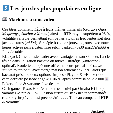
Les jeuxles plus populaires en ligne
Machines à sous vidéo
Ces titres dominent grâce à leurs thèmes immersifs (
Gonzo’s Quest
Megaways
,
Starburst Xtreme
) ainsi au RTP moyen supérieur à 96 %,
volatilité variable permettant soit petites victoires fréquentes soit gros
jackpots rares (>€5M). Stratégie basique : jouez toujours avec toutes
lignes actives puis ajustez mise selon bankroll (%30 max).\n\n### ♠️
Jeux de table
Blackjack Classic reste leader avec avantage maison <0·5 %. La clé
réside dans utilisation basique du tableau stratégie («hit/stand»
optimal). Roulette européenne offre meilleure probabilité (
mise
simple rouge/noir
) avec marge maison seulement 2·7 %, alors que
baccarat présente deux options simples «Player» & «Banker» dont
cette dernière possède edge ≈ 1·06 % après commission.\n\n###
Poker online & variantes live dealer
Cash games Texas Hold’em dominent suivi par Omaha Hi-Lo puis
variantes «Spin & Go». Gestion stricte du stacksize recommandée
(<20 buy‑ins) évite bust précoce.\n\n#### Tableau comparatif RTP
& volatilité
Jackpot